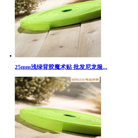
25mm浅绿背胶魔术贴 批发尼龙服...