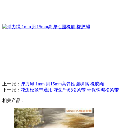
上一张：
弹力绳 1mm 到15mm高弹性圆橡筋 橡胶绳
下一张：
花边松紧带通用 花边针织松紧带 环保钩编松紧带
相关产品：