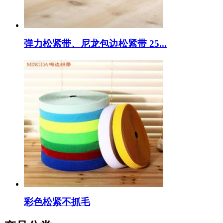
弹力松紧带、尼龙包边松紧带 25...
彩色松紧不抓毛