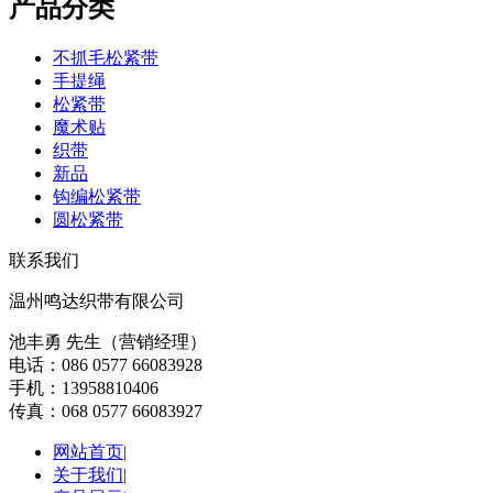
产品分类
不抓毛松紧带
手提绳
松紧带
魔术贴
织带
新品
钩编松紧带
圆松紧带
联系我们
温州鸣达织带有限公司
池丰勇 先生（营销经理）
电话：086 0577 66083928
手机：13958810406
传真：068 0577 66083927
网站首页|
关于我们|