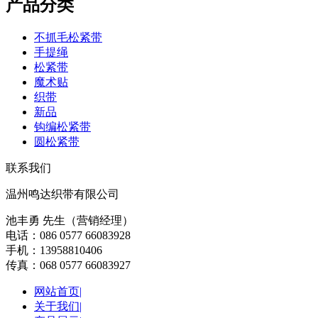
产品分类
不抓毛松紧带
手提绳
松紧带
魔术贴
织带
新品
钩编松紧带
圆松紧带
联系我们
温州鸣达织带有限公司
池丰勇 先生（营销经理）
电话：086 0577 66083928
手机：13958810406
传真：068 0577 66083927
网站首页|
关于我们|