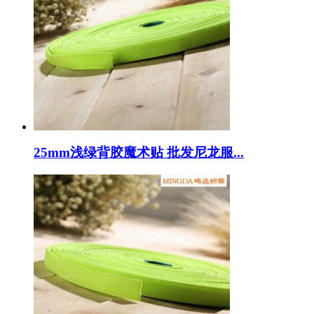
25mm浅绿背胶魔术贴 批发尼龙服...