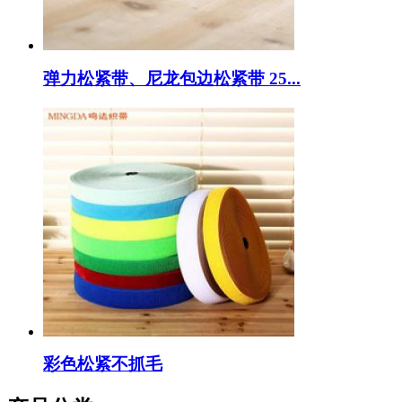
弹力松紧带、尼龙包边松紧带 25...
彩色松紧不抓毛