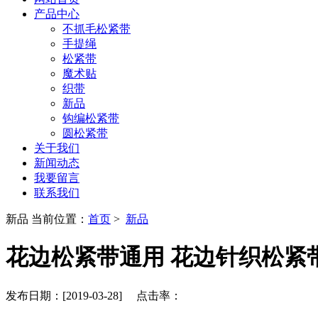
产品中心
不抓毛松紧带
手提绳
松紧带
魔术贴
织带
新品
钩编松紧带
圆松紧带
关于我们
新闻动态
我要留言
联系我们
新品
当前位置：
首页
>
新品
花边松紧带通用 花边针织松紧
发布日期：[2019-03-28] 点击率：