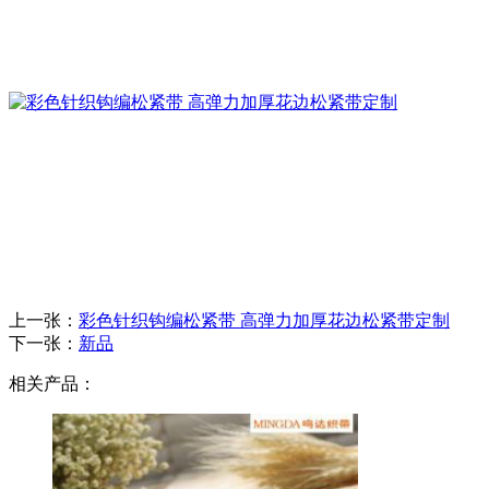
上一张：
彩色针织钩编松紧带 高弹力加厚花边松紧带定制
下一张：
新品
相关产品：