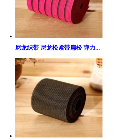
尼龙织带 尼龙松紧带扁松 弹力...