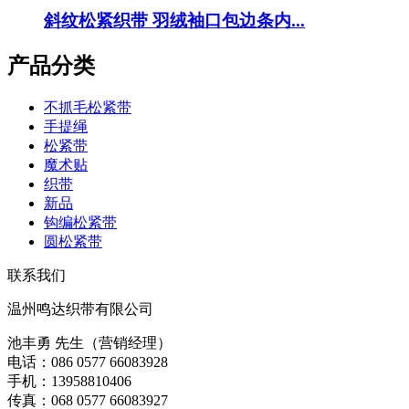
斜纹松紧织带 羽绒袖口包边条内...
产品分类
不抓毛松紧带
手提绳
松紧带
魔术贴
织带
新品
钩编松紧带
圆松紧带
联系我们
温州鸣达织带有限公司
池丰勇 先生（营销经理）
电话：086 0577 66083928
手机：13958810406
传真：068 0577 66083927