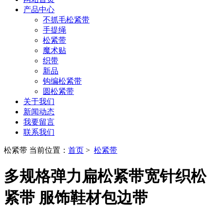
产品中心
不抓毛松紧带
手提绳
松紧带
魔术贴
织带
新品
钩编松紧带
圆松紧带
关于我们
新闻动态
我要留言
联系我们
松紧带
当前位置：
首页
>
松紧带
多规格弹力扁松紧带宽针织松
紧带 服饰鞋材包边带