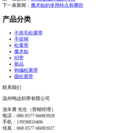
下一条新闻：
魔术贴的使用特点有哪些
产品分类
不抓毛松紧带
手提绳
松紧带
魔术贴
织带
新品
钩编松紧带
圆松紧带
联系我们
温州鸣达织带有限公司
池丰勇 先生（营销经理）
电话：086 0577 66083928
手机：13958810406
传真：068 0577 66083927