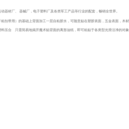
动器材厂、 器械厂，电子塑料厂及各类军工产品等行业的配套，畅销全世界。
子粘扣带用）的基础上背面加工一层自粘胶水，可随意贴在塑胶表面，五金表面，木材
材料压合 只需简易地揭开魔术贴背面的离形油纸，即可粘贴于各类型光滑洁净的对象