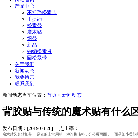
产品中心
不抓毛松紧带
手提绳
松紧带
魔术贴
织带
新品
钩编松紧带
圆松紧带
关于我们
新闻动态
我要留言
联系我们
新闻动态
当前位置：
首页
>
新闻动态
背胶贴与传统的魔术贴有什么
发布日期：[2019-03-28] 点击率：
魔术贴又名粘扣带， 是衣服上常用的一种连接辅料，分公母两面，一面是细小柔软的纤