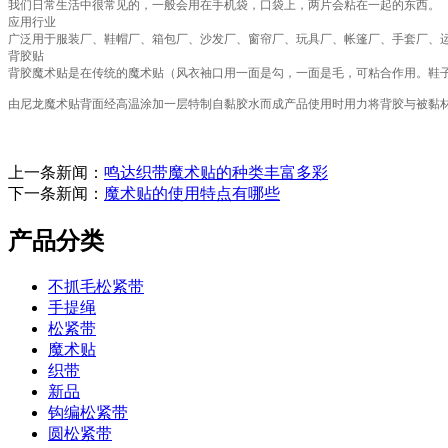
我们日常生活中很常见的，一般会用在手机袋，口袋上，两片会粘在一起的东西。
应用行业
广泛用于服装厂、鞋帽厂、箱包厂、沙发厂、窗帘厂、玩具厂、帐篷厂、手套厂、运
背胶贴
背胶魔术贴是在传统的魔术贴（风衣袖口用一面是勾，一面是毛，可粘合作用。鞋
由尼龙魔术贴背面经高温涂加一层特制自黏胶水而成产品使用时用力将背胶与被黏
上一条新闻：
鸣达织带魔术贴的种类丰富多彩
下一条新闻：
魔术贴的使用特点有哪些
产品分类
不抓毛松紧带
手提绳
松紧带
魔术贴
织带
新品
钩编松紧带
圆松紧带